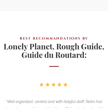
Best recommandations by
Lonely Planet, Rough Guide,
Guide du Routard:
"Well organized, central and with helpful staff, Retro has
"