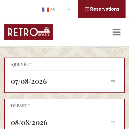
Reservations
FR
Arrivée *
AU
DE CLUJ-NAPOCA,
Retro Hostel
Départ *